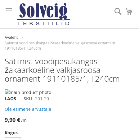
Skip
to
Otsi
Mi
Content
Avaleht
Satiinist voodipesukangas žakaarkoeline valkjasroosa ornament
19110185/1, l.240cm
Satiinist voodipesukangas
žakaarkoeline valkjasroosa
ornament 19110185/1, l.240cm
Skip
to
Skip
LAOS
SKU
201-20
the
to
Ole esimene arvustaja
end
the
of
beginning
9,90 €
/m
the
of
images
the
Kogus
gallery
images