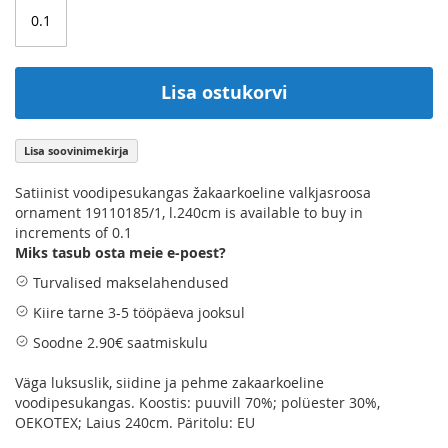
gallery
Lisa ostukorvi
Lisa soovinimekirja
Satiinist voodipesukangas žakaarkoeline valkjasroosa
ornament 19110185/1, l.240cm is available to buy in
increments of 0.1
Miks tasub osta meie e-poest?
Turvalised makselahendused
Kiire tarne 3-5 tööpäeva jooksul
Soodne 2.90€ saatmiskulu
Väga luksuslik, siidine ja pehme zakaarkoeline
voodipesukangas. Koostis: puuvill 70%; polüester 30%,
OEKOTEX; Laius 240cm. Päritolu: EU