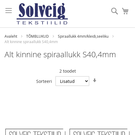
Skip
to
Otsi
Mi
Content
Avaleht
TÕMBLUKUD
Spiraallukk 4mm/kleidi,seeliku
Alt kinnine spiraallukk S40,4mm
Alt kinnine spiraallukk S40,4mm
2
toodet
Määra
Sorteeri
tõusev
suund