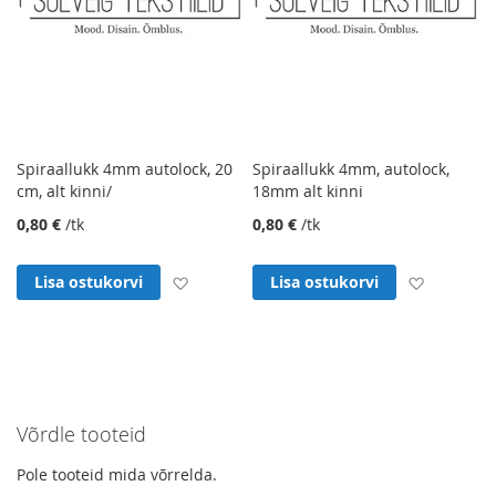
Spiraallukk 4mm autolock, 20
Spiraallukk 4mm, autolock,
cm, alt kinni/
18mm alt kinni
0,80 €
/tk
0,80 €
/tk
Lisa soovinimekirja
Lisa soo
Lisa ostukorvi
Lisa ostukorvi
Võrdle tooteid
Pole tooteid mida võrrelda.