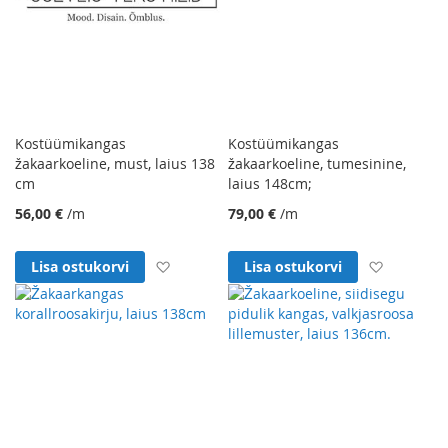
Kostüümikangas
Kostüümikangas
žakaarkoeline, must, laius 138
žakaarkoeline, tumesinine,
cm
laius 148cm;
56,00 €
/m
79,00 €
/m
Lisa soovinimekirja
Lisa soo
Lisa ostukorvi
Lisa ostukorvi