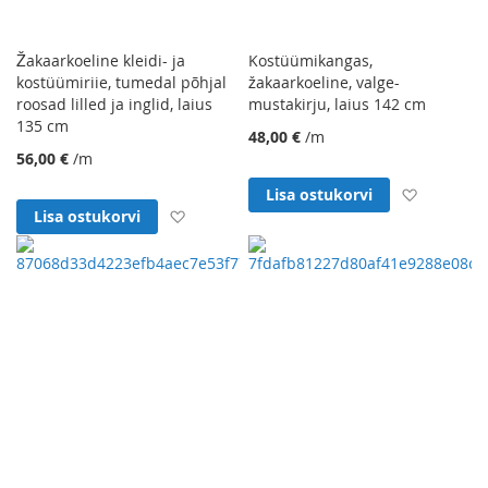
Žakaarkoeline kleidi- ja
Kostüümikangas,
kostüümiriie, tumedal põhjal
žakaarkoeline, valge-
roosad lilled ja inglid, laius
mustakirju, laius 142 cm
135 cm
48,00 €
/m
56,00 €
/m
Lisa soo
Lisa ostukorvi
Lisa soovinimekirja
Lisa ostukorvi