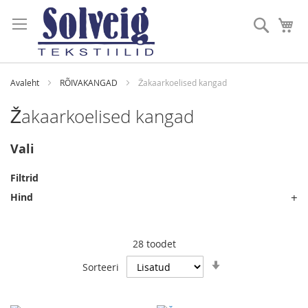
Skip
to
Otsi
Mi
Content
Avaleht
RÕIVAKANGAD
Žakaarkoelised kangad
Žakaarkoelised kangad
Vali
Filtrid
Hind
28
toodet
Määra
Sorteeri
tõusev
suund