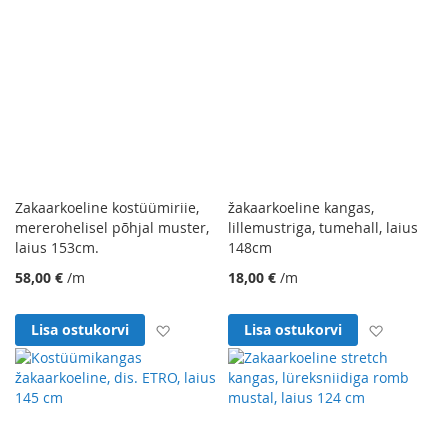
Zakaarkoeline kostüümiriie,
žakaarkoeline kangas,
mererohelisel põhjal muster,
lillemustriga, tumehall, laius
laius 153cm.
148cm
58,00 €
/m
18,00 €
/m
Lisa soovinimekirja
Lisa soo
Lisa ostukorvi
Lisa ostukorvi