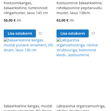
Kostüümikangas,
Kostüümiriie žakaarkoeline,
žakaarkoeline, tumesinisel
rohekassinine pepitaruudu
rõngamuster, laius 145 cm
muster, laius 138cm.
56,00 €
/m
63,00 €
/m
Lisa soovinimekirja
Lisa soo
Lisa ostukorvi
Lisa ostukorvi
žakaarkoeline kangas, mustal
Läbipaistva organzamustriga,
punane ornament, DG disain,
ribilise struktuuriga,