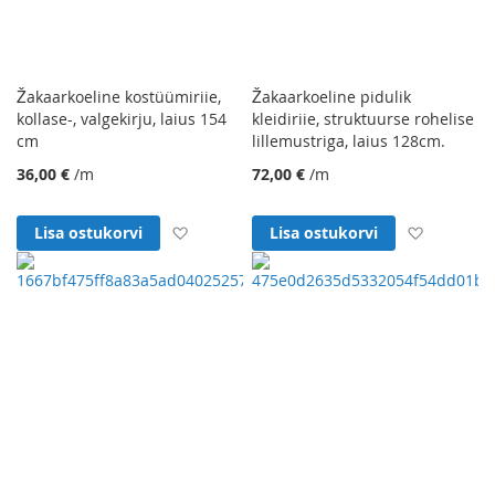
Žakaarkoeline kostüümiriie,
Žakaarkoeline pidulik
kollase-, valgekirju, laius 154
kleidiriie, struktuurse rohelise
cm
lillemustriga, laius 128cm.
36,00 €
/m
72,00 €
/m
Lisa soovinimekirja
Lisa soo
Lisa ostukorvi
Lisa ostukorvi