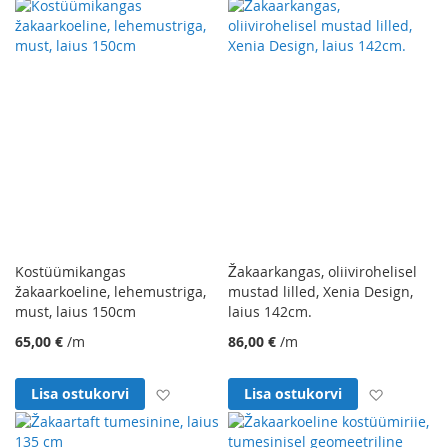
Kostüümikangas
Žakaarkangas, oliivirohelisel
žakaarkoeline, lehemustriga,
mustad lilled, Xenia Design,
must, laius 150cm
laius 142cm.
65,00 €
/m
86,00 €
/m
Lisa soovinimekirja
Lisa soo
Lisa ostukorvi
Lisa ostukorvi