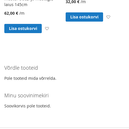
32,00 €
/m
laius 145cm
62,00 €
/m
Lisa soo
Lisa ostukorvi
Lisa soovinimekirja
Lisa ostukorvi
Võrdle tooteid
Pole tooteid mida võrrelda.
Minu soovinimekiri
Soovikorvis pole tooteid.