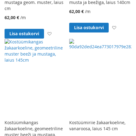
mustaga geom. muster, laius
musta ja beežiga, laius 140cm
cm
62,00 €
/m
62,00 €
/m
Lisa soo
Lisa ostukorvi
Lisa soovinimekirja
Lisa ostukorvi
Kostüümikangas
Kostüümiriie žakaarkoeline,
žakaarkoeline, geomeetriline
vanaroosa, laius 145 cm
muster beeži ja mustaga,