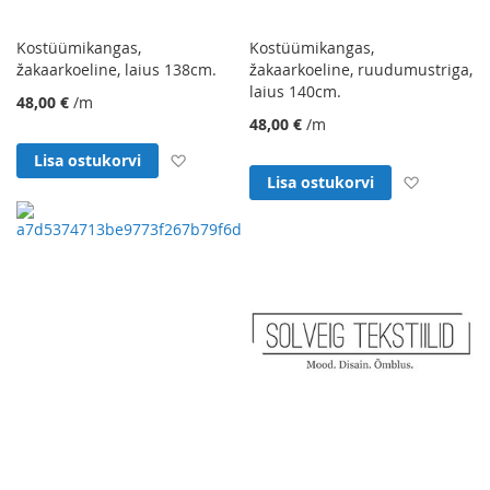
Kostüümikangas,
Kostüümikangas,
žakaarkoeline, laius 138cm.
žakaarkoeline, ruudumustriga,
laius 140cm.
48,00 €
/m
48,00 €
/m
Lisa soovinimekirja
Lisa ostukorvi
Lisa soo
Lisa ostukorvi