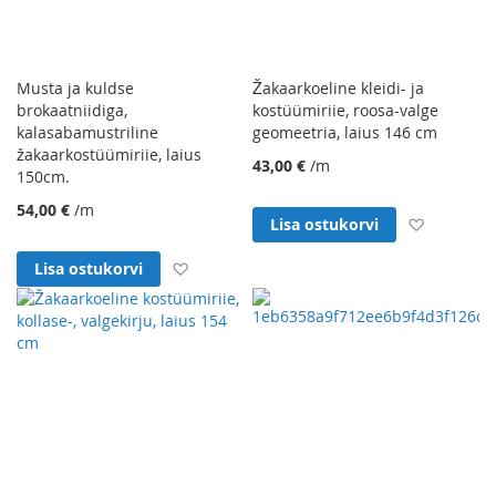
Musta ja kuldse
Žakaarkoeline kleidi- ja
brokaatniidiga,
kostüümiriie, roosa-valge
kalasabamustriline
geomeetria, laius 146 cm
žakaarkostüümiriie, laius
43,00 €
/m
150cm.
54,00 €
/m
Lisa soo
Lisa ostukorvi
Lisa soovinimekirja
Lisa ostukorvi