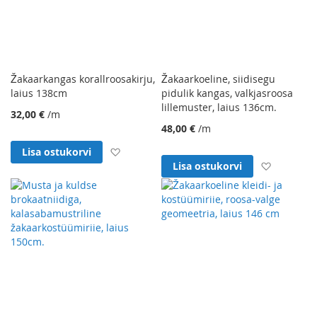
Žakaarkangas korallroosakirju,
Žakaarkoeline, siidisegu
laius 138cm
pidulik kangas, valkjasroosa
lillemuster, laius 136cm.
32,00 €
/m
48,00 €
/m
Lisa soovinimekirja
Lisa ostukorvi
Lisa soo
Lisa ostukorvi