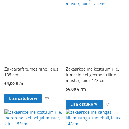
Žakaartaft tumesinine, laius
Žakaarkoeline kostüümiriie,
135 cm
tumesinisel geomeetriline
muster, laius 143 cm
64,00 €
/m
56,00 €
/m
Lisa soovinimekirja
Lisa ostukorvi
Lisa soo
Lisa ostukorvi