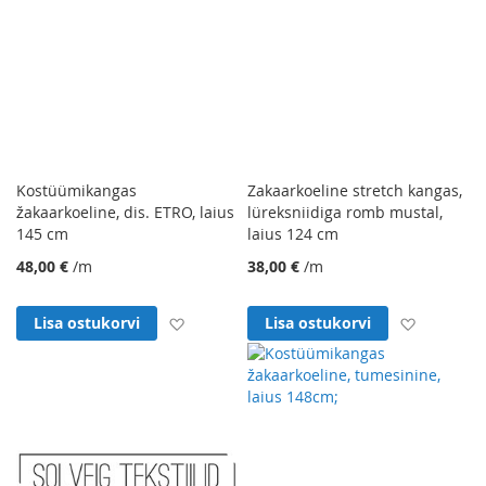
Kostüümikangas
Zakaarkoeline stretch kangas,
žakaarkoeline, dis. ETRO, laius
lüreksniidiga romb mustal,
145 cm
laius 124 cm
48,00 €
/m
38,00 €
/m
Lisa soovinimekirja
Lisa soo
Lisa ostukorvi
Lisa ostukorvi