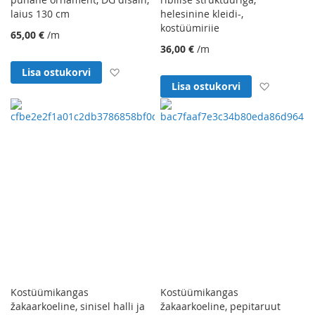
laius 130 cm
helesinine kleidi-,
kostüümiriie
65,00 €
/m
36,00 €
/m
Lisa soovinimekirja
Lisa ostukorvi
Lisa soo
Lisa ostukorvi
Kostüümikangas
Kostüümikangas
žakaarkoeline, sinisel halli ja
žakaarkoeline, pepitaruut