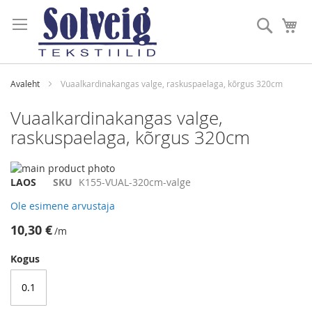
Skip
to
Otsi
Mi
Content
Avaleht
Vuaalkardinakangas valge, raskuspaelaga, kõrgus 320cm
Vuaalkardinakangas valge,
raskuspaelaga, kõrgus 320cm
Skip
to
Skip
LAOS
SKU
K155-VUAL-320cm-valge
the
to
Ole esimene arvustaja
end
the
of
beginning
10,30 €
/m
the
of
images
the
Kogus
gallery
images
gallery