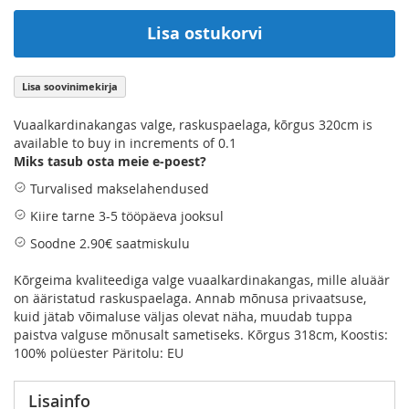
Lisa ostukorvi
Lisa soovinimekirja
Vuaalkardinakangas valge, raskuspaelaga, kõrgus 320cm is
available to buy in increments of 0.1
Miks tasub osta meie e-poest?
Turvalised makselahendused
Kiire tarne 3-5 tööpäeva jooksul
Soodne 2.90€ saatmiskulu
Kõrgeima kvaliteediga valge vuaalkardinakangas, mille aluäär
on ääristatud raskuspaelaga. Annab mõnusa privaatsuse,
kuid jätab võimaluse väljas olevat näha, muudab tuppa
paistva valguse mõnusalt sametiseks. Kõrgus 318cm, Koostis:
100% polüester Päritolu: EU
Lisainfo