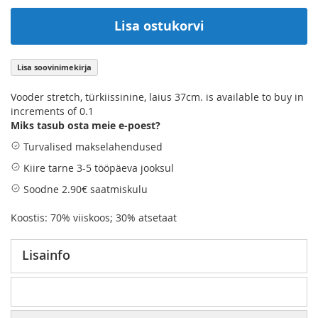
Lisa ostukorvi
Lisa soovinimekirja
Vooder stretch, türkiissinine, laius 37cm. is available to buy in
increments of 0.1
Miks tasub osta meie e-poest?
Turvalised makselahendused
Kiire tarne 3-5 tööpäeva jooksul
Soodne 2.90€ saatmiskulu
Koostis: 70% viiskoos; 30% atsetaat
Lisainfo