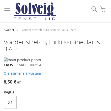
Skip
to
Otsi
Mi
Content
Avaleht
Vooder stretch, türkiissinine, laius 37cm.
Vooder stretch, türkiissinine, laius
37cm.
Skip
to
Skip
LAOS
SKU
100-514
the
to
Ole esimene arvustaja
end
the
of
beginning
8,50 €
/m
the
of
images
the
Kogus
gallery
images
gallery