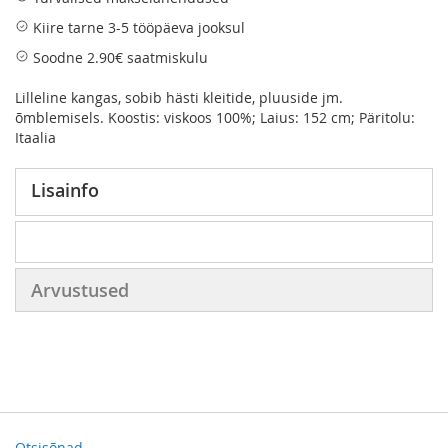
Kiire tarne 3-5 tööpäeva jooksul
Soodne 2.90€ saatmiskulu
Lilleline kangas, sobib hästi kleitide, pluuside jm.
õmblemisels. Koostis: viskoos 100%; Laius: 152 cm; Päritolu:
Itaalia
Lisainfo
Arvustused
Otsisõnad