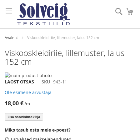
Skip
to
Otsi
Mi
Content
Avaleht
Viskooskleidiriie, lillemuster, laius 152 cm
Viskooskleidiriie, lillemuster, laius
152 cm
Skip
to
Skip
LAOST OTSAS
SKU
943-11
the
to
Ole esimene arvustaja
end
the
of
beginning
18,00 €
/m
the
of
images
the
Lisa soovinimekirja
gallery
images
gallery
Miks tasub osta meie e-poest?
Turvalised makselahendused