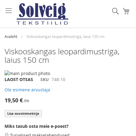
Skip
to
Otsi
Mi
Content
Avaleht
Viskooskangas leopardimustriga, laius 150 cm
Viskooskangas leopardimustriga,
laius 150 cm
Skip
to
Skip
LAOST OTSAS
SKU
748-10
the
to
Ole esimene arvustaja
end
the
of
beginning
19,50 €
/m
the
of
images
the
Lisa soovinimekirja
gallery
images
gallery
Miks tasub osta meie e-poest?
Turvalised makselahendused