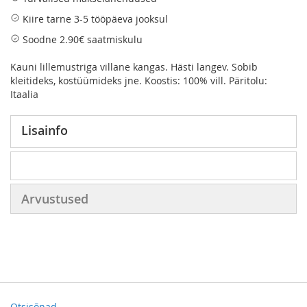
Kiire tarne 3-5 tööpäeva jooksul
Soodne 2.90€ saatmiskulu
Kauni lillemustriga villane kangas. Hästi langev. Sobib
kleitideks, kostüümideks jne. Koostis: 100% vill. Päritolu:
Itaalia
Lisainfo
Arvustused
Otsisõnad