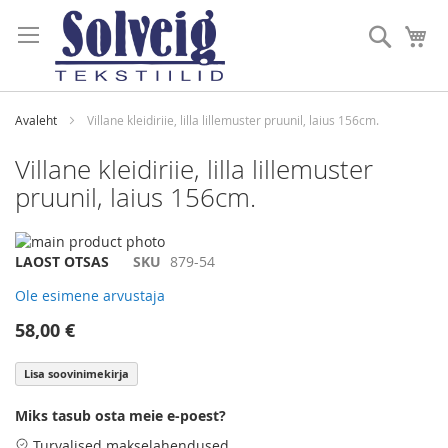
Skip
to
Otsi
Mi
Content
Avaleht
Villane kleidiriie, lilla lillemuster pruunil, laius 156cm.
Villane kleidiriie, lilla lillemuster
pruunil, laius 156cm.
Skip
to
Skip
LAOST OTSAS
SKU
879-54
the
to
Ole esimene arvustaja
end
the
of
beginning
58,00 €
the
of
images
the
Lisa soovinimekirja
gallery
images
gallery
Miks tasub osta meie e-poest?
Turvalised makselahendused