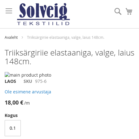
Skip
to
Otsi
Mi
Content
Avaleht
Triiksärgiriie elastaaniga, valge, laius 148cm.
Triiksärgiriie elastaaniga, valge, laius
148cm.
Skip
to
Skip
LAOS
SKU
975-6
the
to
Ole esimene arvustaja
end
the
of
beginning
18,00 €
/m
the
of
images
the
Kogus
gallery
images
gallery