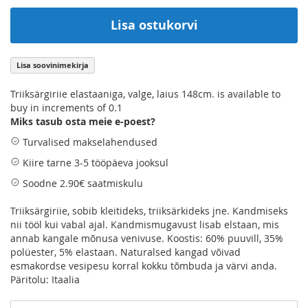
Lisa ostukorvi
Lisa soovinimekirja
Triiksärgiriie elastaaniga, valge, laius 148cm. is available to
buy in increments of 0.1
Miks tasub osta meie e-poest?
Turvalised makselahendused
Kiire tarne 3-5 tööpäeva jooksul
Soodne 2.90€ saatmiskulu
Triiksärgiriie, sobib kleitideks, triiksärkideks jne. Kandmiseks
nii tööl kui vabal ajal. Kandmismugavust lisab elstaan, mis
annab kangale mõnusa venivuse. Koostis: 60% puuvill, 35%
polüester, 5% elastaan. Naturalsed kangad võivad
esmakordse vesipesu korral kokku tõmbuda ja värvi anda.
Päritolu: Itaalia