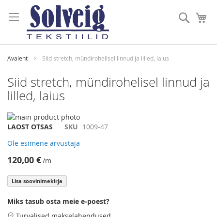
Skip
to
Otsi
Mi
Content
Avaleht
Siid stretch, mündirohelisel linnud ja lilled, laius
Siid stretch, mündirohelisel linnud ja
lilled, laius
Skip
to
Skip
LAOST OTSAS
SKU
1009-47
the
to
Ole esimene arvustaja
end
the
of
beginning
120,00 €
/m
the
of
images
the
Lisa soovinimekirja
gallery
images
gallery
Miks tasub osta meie e-poest?
Turvalised makselahendused