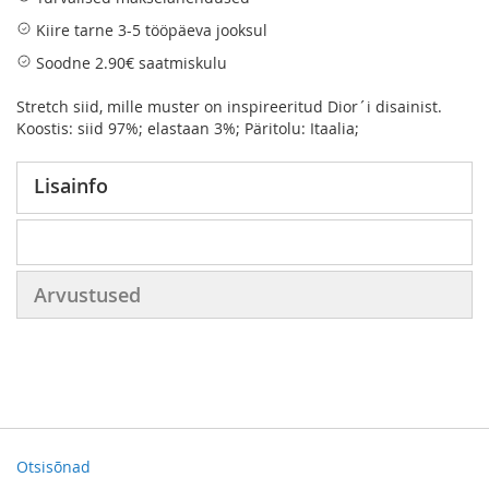
Kiire tarne 3-5 tööpäeva jooksul
Soodne 2.90€ saatmiskulu
Stretch siid, mille muster on inspireeritud Dior´i disainist.
Koostis: siid 97%; elastaan 3%; Päritolu: Itaalia;
Lisainfo
Arvustused
Otsisõnad