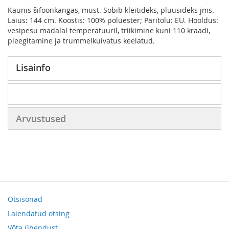
Kaunis šifoonkangas, must. Sobib kleitideks, pluusideks jms.
Laius: 144 cm. Koostis: 100% polüester; Päritolu: EU. Hooldus:
vesipesu madalal temperatuuril, triikimine kuni 110 kraadi,
pleegitamine ja trummelkuivatus keelatud.
Lisainfo
Arvustused
Otsisõnad
Laiendatud otsing
Võta ühendust