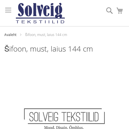
Skip
to
Otsi
Mi
Content
Avaleht
Šifoon, must, laius 144 cm
Šifoon, must, laius 144 cm
Skip
to
the
end
of
the
images
gallery