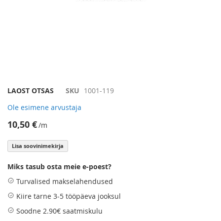
Skip
LAOST OTSAS
SKU
1001-119
to
Ole esimene arvustaja
the
beginning
10,50 €
/m
of
the
Lisa soovinimekirja
images
gallery
Miks tasub osta meie e-poest?
Turvalised makselahendused
Kiire tarne 3-5 tööpäeva jooksul
Soodne 2.90€ saatmiskulu