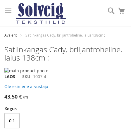
Skip
to
Otsi
Mi
Content
Avaleht
Satiinkangas Cady, briljantroheline, laius 138cm ;
Satiinkangas Cady, briljantroheline,
laius 138cm ;
Skip
to
Skip
LAOS
SKU
1007-4
the
to
Ole esimene arvustaja
end
the
of
beginning
43,50 €
/m
the
of
images
the
Kogus
gallery
images
gallery