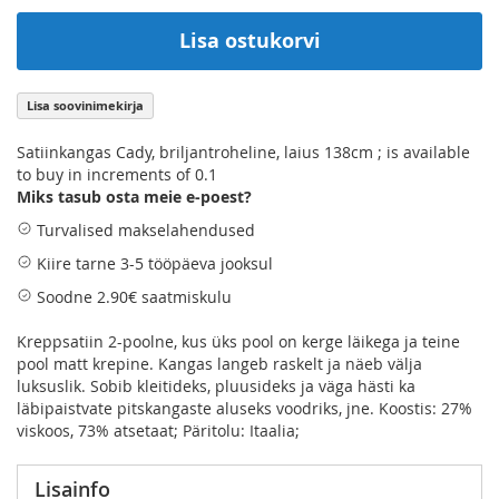
Lisa ostukorvi
Lisa soovinimekirja
Satiinkangas Cady, briljantroheline, laius 138cm ; is available
to buy in increments of 0.1
Miks tasub osta meie e-poest?
Turvalised makselahendused
Kiire tarne 3-5 tööpäeva jooksul
Soodne 2.90€ saatmiskulu
Kreppsatiin 2-poolne, kus üks pool on kerge läikega ja teine
pool matt krepine. Kangas langeb raskelt ja näeb välja
luksuslik. Sobib kleitideks, pluusideks ja väga hästi ka
läbipaistvate pitskangaste aluseks voodriks, jne. Koostis: 27%
viskoos, 73% atsetaat; Päritolu: Itaalia;
Lisainfo