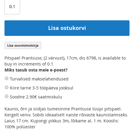
Lisa ostukorvi
Lisa soovinimekirja
Pitspael Prantsuse, (2 värvust), 17cm, dis 6798, is available to
buy in increments of 0.1
Miks tasub osta meie e-poest?
Turvalised makselahendused
Kiire tarne 3-5 tööpäeva jooksul
Soodne 2.90€ saatmiskulu
Kaunis, õrn ja siidjas tumesinine Prantsuse tüüpi pitspael.
Kergelt veniv. Sobib ideaalselt naiste rõivaste kaunistamiseks.
Laius 17 cm. Kupongi pikkus 3m, lõikame al. 1 m. Koostis:
100% polüester