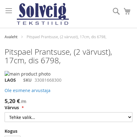
Skip
to
Otsi
Mi
Content
Avaleht
Pitspael Prantsuse, (2 värvust), 17cm, dis 6798,
Pitspael Prantsuse, (2 värvust),
17cm, dis 6798,
Skip
to
Skip
LAOS
SKU
33081668300
the
to
Ole esimene arvustaja
end
the
of
beginning
5,20 €
/m
the
of
Värvus
images
the
gallery
images
gallery
Kogus