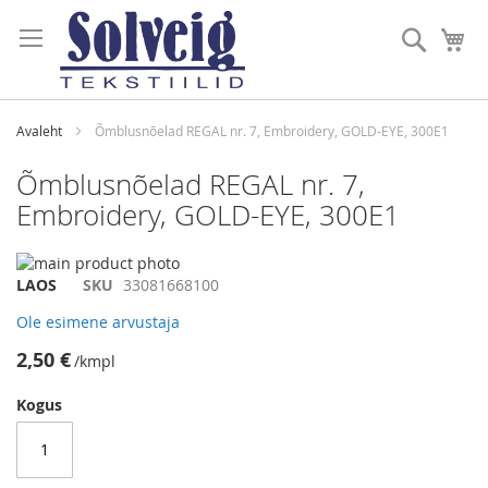
Skip
to
Otsi
Mi
Content
Avaleht
Õmblusnõelad REGAL nr. 7, Embroidery, GOLD-EYE, 300E1
Õmblusnõelad REGAL nr. 7,
Embroidery, GOLD-EYE, 300E1
Skip
to
Skip
LAOS
SKU
33081668100
the
to
Ole esimene arvustaja
end
the
of
beginning
2,50 €
/kmpl
the
of
images
the
Kogus
gallery
images
gallery