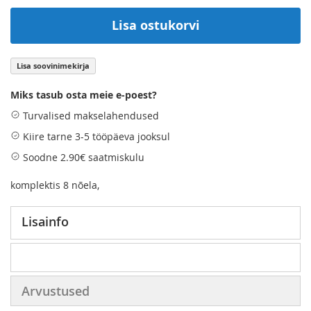
Lisa ostukorvi
Lisa soovinimekirja
Miks tasub osta meie e-poest?
Turvalised makselahendused
Kiire tarne 3-5 tööpäeva jooksul
Soodne 2.90€ saatmiskulu
komplektis 8 nõela,
Lisainfo
Arvustused