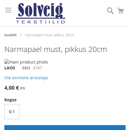
Skip
to
Otsi
Mi
Content
Avaleht
Narmapael must, pikkus 20cm
Narmapael must, pikkus 20cm
Skip
to
Skip
LAOS
SKU
3167
the
to
Ole esimene arvustaja
end
the
of
beginning
4,00 €
/m
the
of
images
the
Kogus
gallery
images
gallery