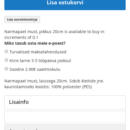
Lisa ostukorvi
Lisa soovinimekirja
Narmapael must, pikkus 20cm is available to buy in
increments of 0.1
Miks tasub osta meie e-poest?
Turvalised makselahendused
Kiire tarne 3-5 tööpäeva jooksul
Soodne 2.90€ saatmiskulu
Narmapael must, laiusega 20cm. Sobib kleitide jne.
kaunistamiseks koostis: 100% polüester (PES)
Lisainfo