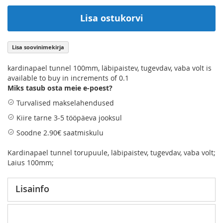
Lisa ostukorvi
Lisa soovinimekirja
kardinapael tunnel 100mm, läbipaistev, tugevdav, vaba volt is
available to buy in increments of 0.1
Miks tasub osta meie e-poest?
Turvalised makselahendused
Kiire tarne 3-5 tööpäeva jooksul
Soodne 2.90€ saatmiskulu
Kardinapael tunnel torupuule, läbipaistev, tugevdav, vaba volt;
Laius 100mm;
Lisainfo