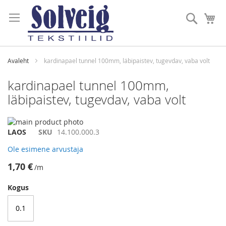
Skip
to
Otsi
Mi
Content
Avaleht
kardinapael tunnel 100mm, läbipaistev, tugevdav, vaba volt
kardinapael tunnel 100mm,
läbipaistev, tugevdav, vaba volt
Skip
to
Skip
LAOS
SKU
14.100.000.3
the
to
Ole esimene arvustaja
end
the
of
beginning
1,70 €
/m
the
of
images
the
Kogus
gallery
images
gallery