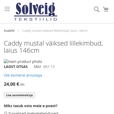
Skip
to
Otsi
Mi
Content
Avaleht
Caddy mustal väiksed lillekimbud, laius 146cm
Caddy mustal väiksed lillekimbud,
laius 146cm
Skip
to
Skip
LAOST OTSAS
SKU
887-15
the
to
Ole esimene arvustaja
end
the
of
beginning
24,00 €
/m
the
of
images
the
Lisa soovinimekirja
gallery
images
gallery
Miks tasub osta meie e-poest?
Turvalised makselahendused